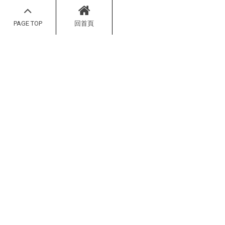
PAGE TOP
回首頁