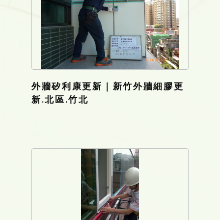
外牆矽利康更新｜新竹外牆細膠更
新.北區.竹北