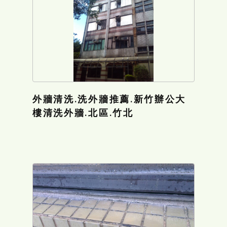
外牆清洗.洗外牆推薦.新竹辦公大
樓清洗外牆.北區.竹北