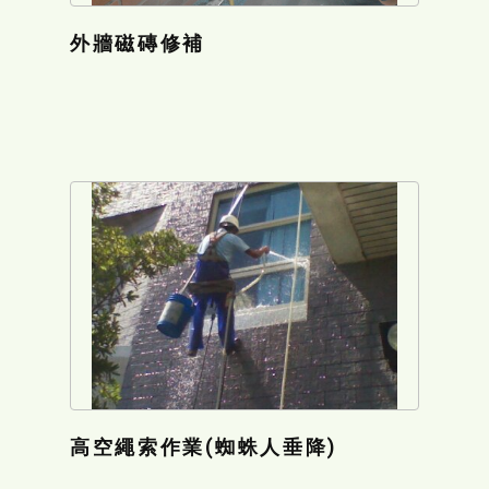
外牆磁磚修補
高空繩索作業(蜘蛛人垂降)